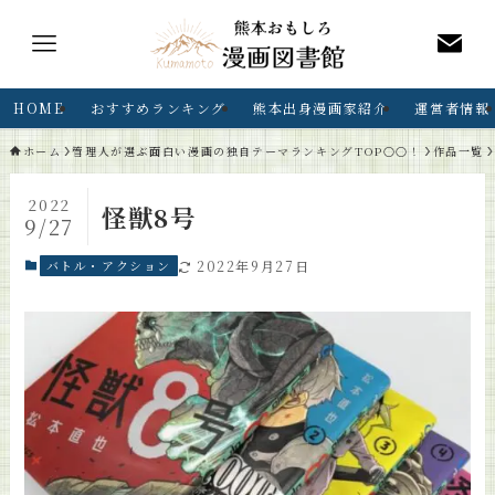
HOME
おすすめランキング
熊本出身漫画家紹介
運営者情報
ホーム
管理人が選ぶ面白い漫画の独自テーマランキングTOP○○！
作品一覧
2022
怪獣8号
9/27
バトル・アクション
2022年9月27日